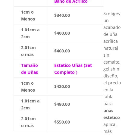
Bano de Acrilico
1cm o
Si eliges
$340.00
Menos
un
acabado
1.01cm a
$400.00
de uña
2cm
acrílica
2.01cm
natural
$460.00
o mas
sin
esmalte,
Tamaño
Estetico Uñas (Set
gelish ni
de Uñas
Completo )
diseño,
el precio
1cm o
$420.00
en la
Menos
tabla
1.01cm a
para
$480.00
2cm
uñas
estético
2.01cm
$550.00
aplica,
o mas
más