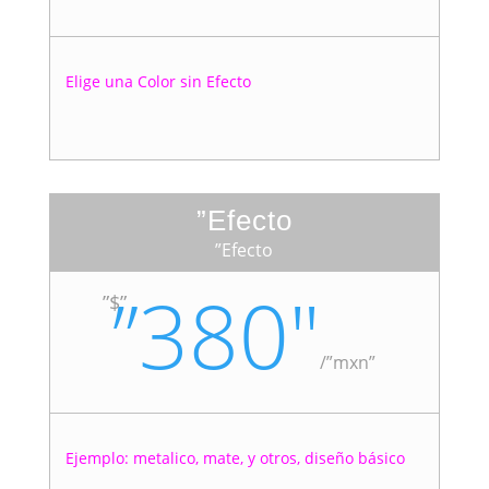
Elige una Color sin Efecto
”Efecto
”Efecto
”380″
”$”
/
”mxn”
Ejemplo: metalico, mate, y otros, diseño básico