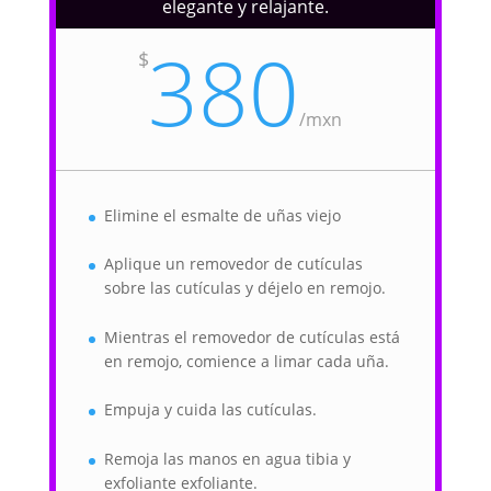
elegante y relajante.
380
$
/
mxn
Elimine el esmalte de uñas viejo
Aplique un removedor de cutículas
sobre las cutículas y déjelo en remojo.
Mientras el removedor de cutículas está
en remojo, comience a limar cada uña.
Empuja y cuida las cutículas.
Remoja las manos en agua tibia y
exfoliante exfoliante.