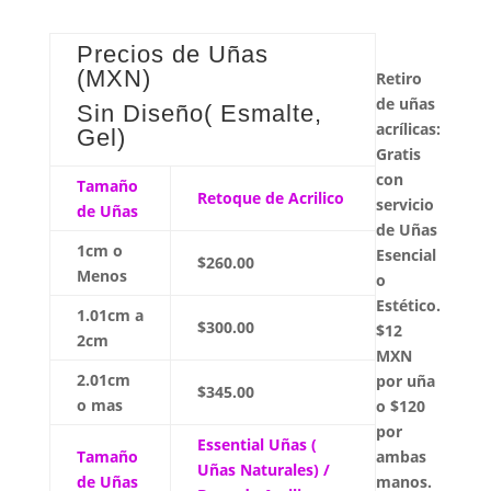
Precios de Uñas
(MXN)
Retiro
de uñas
Sin Diseño( Esmalte,
acrílicas:
Gel)
Gratis
con
Tamaño
Retoque de Acrilico
servicio
de Uñas
de Uñas
1cm o
Esencial
$260.00
Menos
o
Estético.
1.01cm a
$300.00
$12
2cm
MXN
2.01cm
por uña
$345.00
o mas
o $120
por
Essential Uñas (
Tamaño
ambas
Uñas Naturales) /
de Uñas
manos.