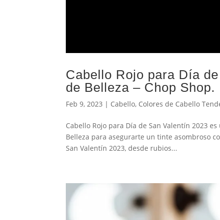
Cabello Rojo para Día de
de Belleza – Chop Shop.
Feb 9, 2023
|
Cabello
,
Colores de Cabello Tend
Cabello Rojo para Día de San Valentín 2023 e
Belleza para asegurarte un tinte asombroso co
San Valentín 2023, desde rubios...