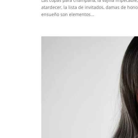
Las copas para champaña, la vajilla impecable, 
atardecer, la lista de invitados, damas de honor
ensueño son elementos...