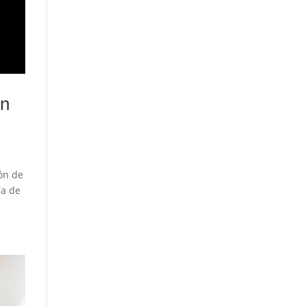
on
ón de
ía de