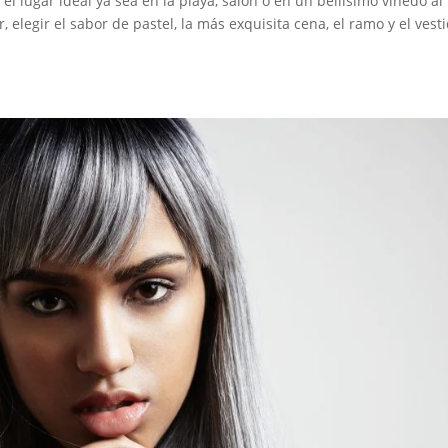
el lugar ideal ya sea en la playa, salón o en un bellísimo viñedo al
, elegir el sabor de pastel, la más exquisita cena, el ramo y el vest