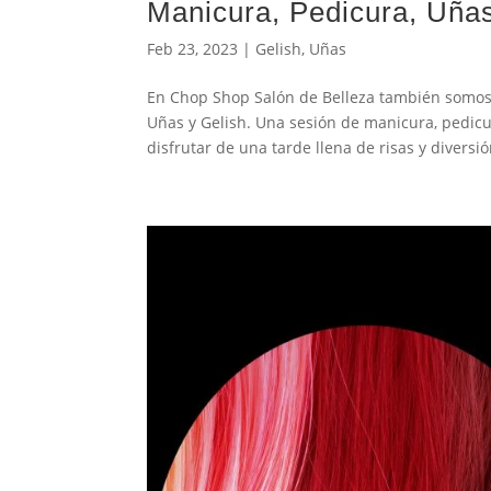
Manicura, Pedicura, Uñas
Feb 23, 2023
|
Gelish
,
Uñas
En Chop Shop Salón de Belleza también somos
Uñas y Gelish. Una sesión de manicura, pedicu
disfrutar de una tarde llena de risas y diversió