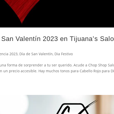
 San Valentín 2023 en Tijuana’s Sal
encia 2023
,
Día de San Valentín
,
Dia Festivo
s una forma de sorprender a tu ser querido. Acude a Chop Shop Sal
n un precio accesible. Hay muchos tonos para Cabello Rojo para D