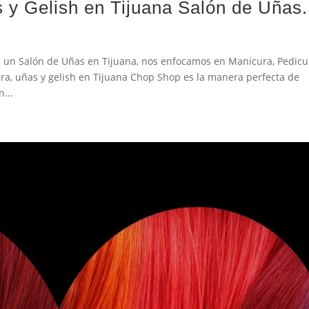
 y Gelish en Tijuana Salón de Uñas.
 un Salón de Uñas en Tijuana, nos enfocamos en Manicura, Pedicu
ra, uñas y gelish en Tijuana Chop Shop es la manera perfecta de
n...