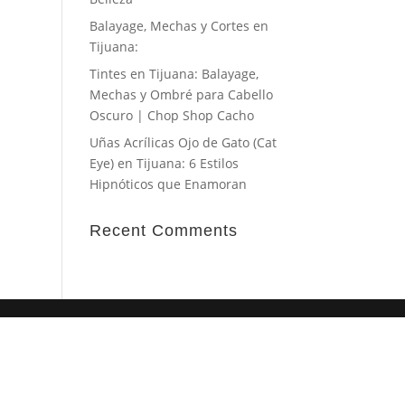
Balayage, Mechas y Cortes en
Tijuana:
Tintes en Tijuana: Balayage,
Mechas y Ombré para Cabello
Oscuro | Chop Shop Cacho
Uñas Acrílicas Ojo de Gato (Cat
Eye) en Tijuana: 6 Estilos
Hipnóticos que Enamoran
Recent Comments