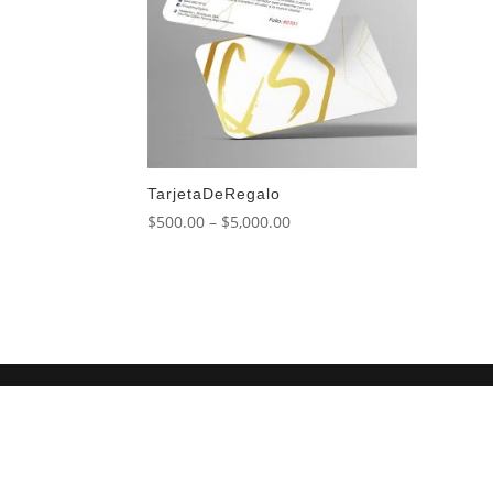
TarjetaDeRegalo
Price
$
500.00
–
$
5,000.00
range:
$500.00
through
$5,000.00