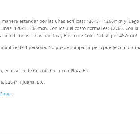
 manera estándar por las uñas acrílicas: 420×3 = 1260mxn y luego 
e uñas: 120×3= 360mxn.
Con los 3 el costo normal es: $2760.
Con la
ción de uñas, Uñas bonitas y Efecto de Color Gelish por 467mxn!
on nombre de 1 persona. No puede compartir pero puede compra 
, en el área de Colonia Cacho en Plaza Etu
a, 22044 Tijuana, B.C.
 Shop
: